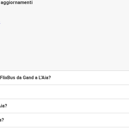
li aggiornamenti
lixBus da Gand a L'Aia?
Aia?
a?