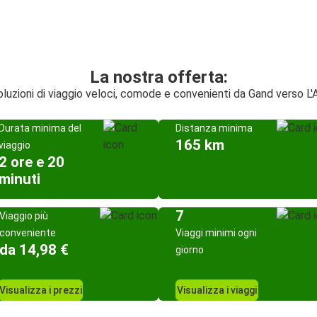
La nostra offerta:
luzioni di viaggio veloci, comode e convenienti da Gand verso L'
Durata minima del
Distanza minima
165 km
viaggio
2 ore e 20
minuti
7
Viaggio più
conveniente
Viaggi minimi ogni
da 14,98 €
giorno
Visualizza i prezzi
Visualizza i viaggi