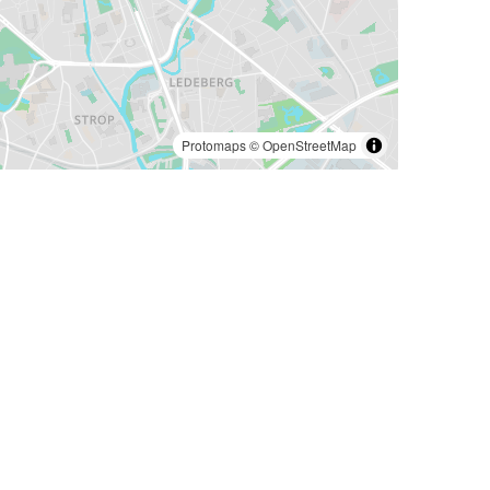
Protomaps
©
OpenStreetMap