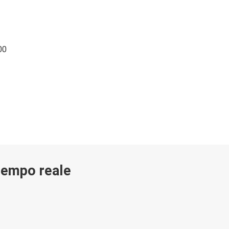
00
 tempo reale