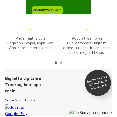
Visualizza i viaggi
Pagamenti sicuri
Acquisti semplici
Paga con Paypal, Apple Pay,
Puoi comprare i biglietti
Visa e carte internazionali
online, sulla nostra app o nei
nostri negozi FlixBus
Scelto da oltre
500
Biglietto digitale e
milioni di
Tracking in tempo
passeggeri
reale
Scopri l’app di FlixBus