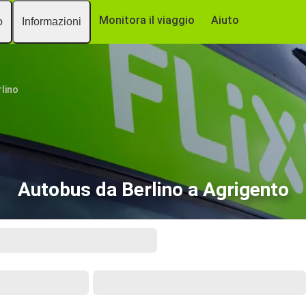
Monitora il viaggio
Aiuto
o
Informazioni
rlino
Autobus da Berlino a Agrigento