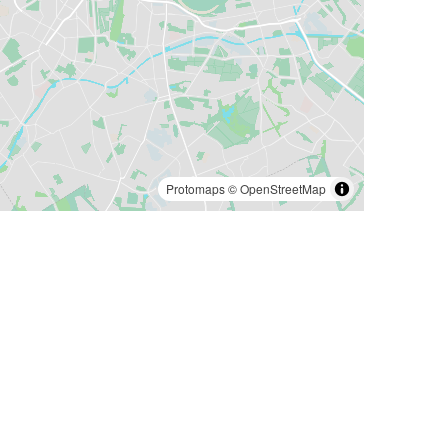
Protomaps
©
OpenStreetMap