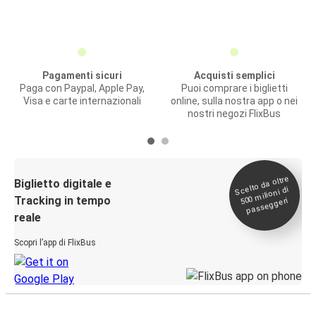
Pagamenti sicuri
Acquisti semplici
Paga con Paypal, Apple Pay,
Puoi comprare i biglietti
Visa e carte internazionali
online, sulla nostra app o nei
nostri negozi FlixBus
Scelto da oltre
500
Biglietto digitale e
milioni di
Tracking in tempo
passeggeri
reale
Scopri l’app di FlixBus