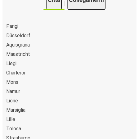
popolari sono: Parigi, Mons, Charleroi.
Parigi
Düsseldorf
Aquisgrana
Maastricht
Liegi
Charleroi
Mons
Namur
Lione
Marsiglia
Lille
Tolosa
Strasburgo