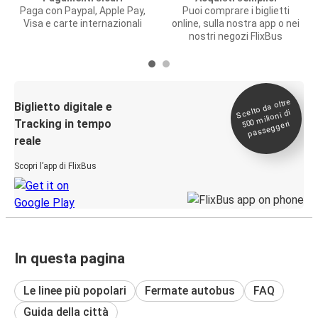
Paga con Paypal, Apple Pay,
Puoi comprare i biglietti
Visa e carte internazionali
online, sulla nostra app o nei
nostri negozi FlixBus
Scelto da oltre
500
Biglietto digitale e
milioni di
Tracking in tempo
passeggeri
reale
Scopri l’app di FlixBus
In questa pagina
Le linee più popolari
Fermate autobus
FAQ
Guida della città