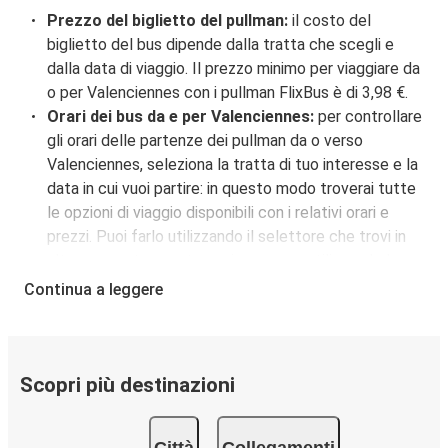
Prezzo del biglietto del pullman:
il costo del
biglietto del bus dipende dalla tratta che scegli e
dalla data di viaggio. Il prezzo minimo per viaggiare da
o per Valenciennes con i pullman FlixBus è di 3,98 €.
Orari dei bus da e per Valenciennes:
per controllare
gli orari delle partenze dei pullman da o verso
Valenciennes, seleziona la tratta di tuo interesse e la
data in cui vuoi partire: in questo modo troverai tutte
le opzioni di viaggio disponibili con i relativi orari e
prezzi. Puoi farlo utilizzando il selettore che trovi in
alto su questa questa pagina oppure utilizzando la
nostra
mappa interattiva
.
Continua a leggere
Fermata del bus a Valenciennes:
i pullman FlixBus
servono una singola fermata a Valenciennes.
Localizzala facilmente utilizzando la mappa
disponibile su questa pagina.
Scopri più destinazioni
Città collegate a Valenciennes:
tra le 8 destinazioni
collegate dai pullman FlixBus a Valenciennes le più
Città
Collegamenti