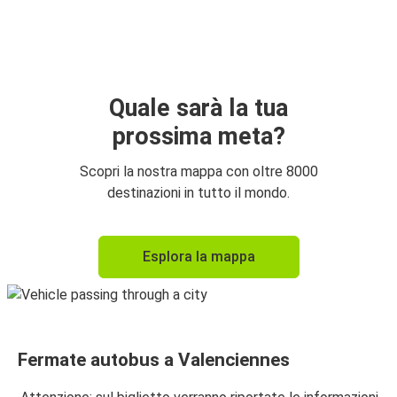
Torino
Valenciennes
Valenciennes
Torino
Quale sarà la tua
prossima meta?
Valenciennes
Torino
Scopri la nostra mappa con oltre 8000
destinazioni in tutto il mondo.
Torino
Valenciennes
Esplora la mappa
Fermate autobus a Valenciennes