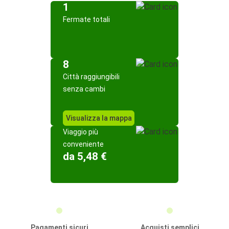
1
Fermate totali
8
Città raggiungibili
senza cambi
Visualizza la mappa
Viaggio più
conveniente
da 5,48 €
Pagamenti sicuri
Acquisti semplici