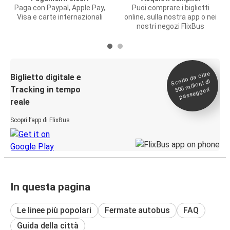
Paga con Paypal, Apple Pay,
Puoi comprare i biglietti
Visa e carte internazionali
online, sulla nostra app o nei
nostri negozi FlixBus
Scelto da oltre
500
Biglietto digitale e
milioni di
Tracking in tempo
passeggeri
reale
Scopri l’app di FlixBus
In questa pagina
Le linee più popolari
Fermate autobus
FAQ
Guida della città