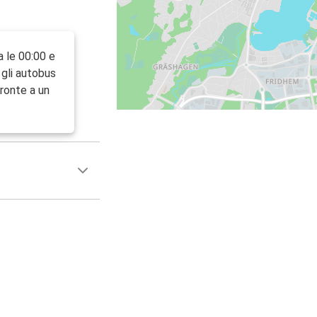
a le 00:00 e
e gli autobus
fronte a un