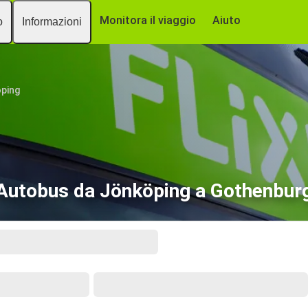
Monitora il viaggio
Aiuto
o
Informazioni
ping
Autobus da Jönköping a Gothenbur