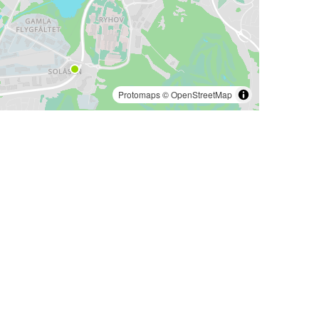
Protomaps
©
OpenStreetMap