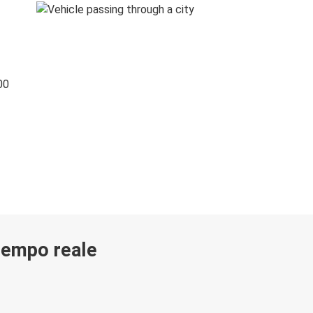
00
 tempo reale