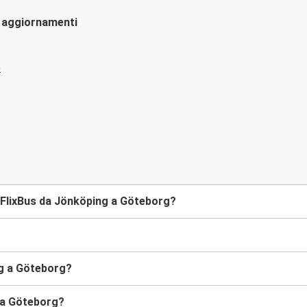
li aggiornamenti
 FlixBus da Jönköping a Göteborg?
ng a Göteborg?
g a Göteborg?