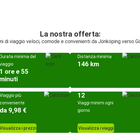
La nostra offerta:
ni di viaggio veloci, comode e convenienti da Jönköping verso 
Durata minima del
Distanza minima
146 km
viaggio
1 ore e 55
minuti
12
Viaggio più
conveniente
Viaggi minimi ogni
da 9,98 €
giorno
Visualizza i prezzi
Visualizza i viaggi