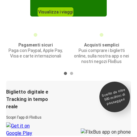
Visualizza i viaggi
Pagamenti sicuri
Acquisti semplici
Paga con Paypal, Apple Pay,
Puoi comprare i biglietti
Visa e carte internazionali
online, sulla nostra app o nei
nostri negozi FlixBus
Scelto da oltre
500
Biglietto digitale e
milioni di
Tracking in tempo
passeggeri
reale
Scopri l’app di FlixBus