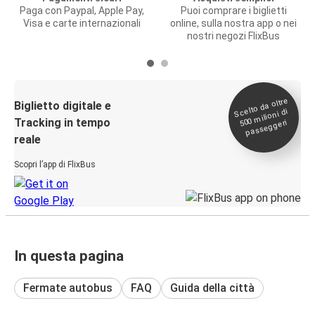
Paga con Paypal, Apple Pay,
Puoi comprare i biglietti
Visa e carte internazionali
online, sulla nostra app o nei
nostri negozi FlixBus
Scelto da oltre
500
Biglietto digitale e
milioni di
Tracking in tempo
passeggeri
reale
Scopri l’app di FlixBus
In questa pagina
Fermate autobus
FAQ
Guida della città