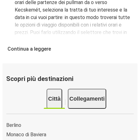
orari delle partenze dei pullman da o verso
Kecskemét, seleziona la tratta di tuo interesse e la
data in cui vuoi partire: in questo modo troverai tutte
le opzioni di viaggio disponibili con i relativi orari e
prezzi. Puoi farlo utilizzando il selettore che trovi in
alto su questa questa pagina oppure utilizzando la
nostra
mappa interattiva
.
Continua a leggere
Fermata del bus a Kecskemét:
i pullman FlixBus
servono una singola fermata a Kecskemét. Localizzala
facilmente utilizzando la mappa disponibile su questa
pagina.
Scopri più destinazioni
Città collegate a Kecskemét:
tra le 38 destinazioni
collegate dai pullman FlixBus a Kecskemét le più
Città
Collegamenti
popolari sono: Belgrado, Vienna, Monaco di Baviera.
Berlino
Monaco di Baviera