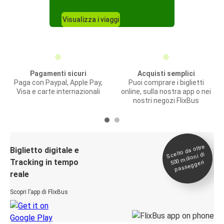
Visualizza i viaggi
Pagamenti sicuri
Acquisti semplici
Paga con Paypal, Apple Pay,
Puoi comprare i biglietti
Visa e carte internazionali
online, sulla nostra app o nei
nostri negozi FlixBus
Scelto da oltre
500
Biglietto digitale e
milioni di
Tracking in tempo
passeggeri
reale
Scopri l’app di FlixBus