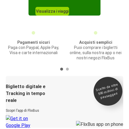
Visualizza i viaggi
Pagamenti sicuri
Acquisti semplici
Paga con Paypal, Apple Pay,
Puoi comprare i biglietti
Visa e carte internazionali
online, sulla nostra app o nei
nostri negozi FlixBus
Scelto da oltre
500
Biglietto digitale e
milioni di
Tracking in tempo
passeggeri
reale
Scopri l’app di FlixBus