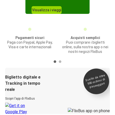
Visualizza i viaggi
Pagamenti sicuri
Acquisti semplici
Paga con Paypal, Apple Pay,
Puoi comprare i biglietti
Visa e carte internazionali
online, sulla nostra app o nei
nostri negozi FlixBus
Scelto da oltre
500
Biglietto digitale e
milioni di
Tracking in tempo
passeggeri
reale
Scopri l’app di FlixBus