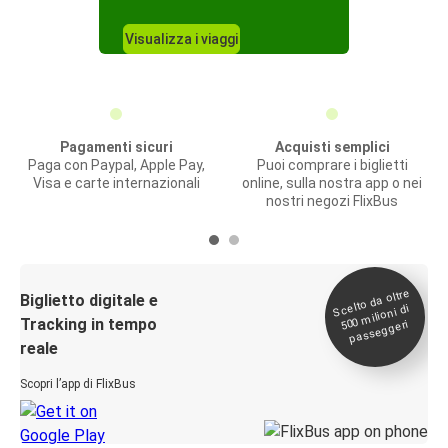
Visualizza i viaggi
Pagamenti sicuri
Acquisti semplici
Paga con Paypal, Apple Pay,
Puoi comprare i biglietti
Visa e carte internazionali
online, sulla nostra app o nei
nostri negozi FlixBus
Scelto da oltre
500
Biglietto digitale e
milioni di
Tracking in tempo
passeggeri
reale
Scopri l’app di FlixBus