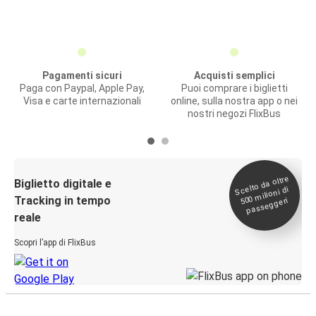
Pagamenti sicuri
Acquisti semplici
Paga con Paypal, Apple Pay,
Puoi comprare i biglietti
Visa e carte internazionali
online, sulla nostra app o nei
nostri negozi FlixBus
Scelto da oltre
500
Biglietto digitale e
milioni di
Tracking in tempo
passeggeri
reale
Scopri l’app di FlixBus