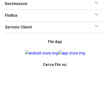
Destinazioni
FlixBus
Servizio Clienti
Flix App
Cerca Flix su:
Accesso rivenditore
Norme privacy
Diritti del passeggero
Note Legali
Dichiarazione sull’Accessibilità