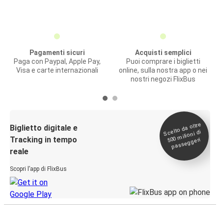
Pagamenti sicuri
Acquisti semplici
Paga con Paypal, Apple Pay,
Puoi comprare i biglietti
Visa e carte internazionali
online, sulla nostra app o nei
nostri negozi FlixBus
Scelto da oltre
500
Biglietto digitale e
milioni di
Tracking in tempo
passeggeri
reale
Scopri l’app di FlixBus