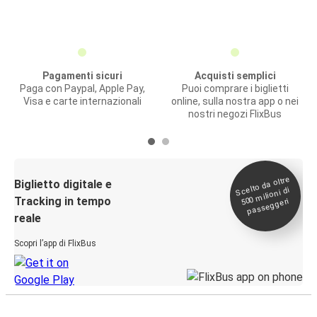
Pagamenti sicuri
Acquisti semplici
Paga con Paypal, Apple Pay,
Puoi comprare i biglietti
Visa e carte internazionali
online, sulla nostra app o nei
nostri negozi FlixBus
Scelto da oltre
500
Biglietto digitale e
milioni di
Tracking in tempo
passeggeri
reale
Scopri l’app di FlixBus