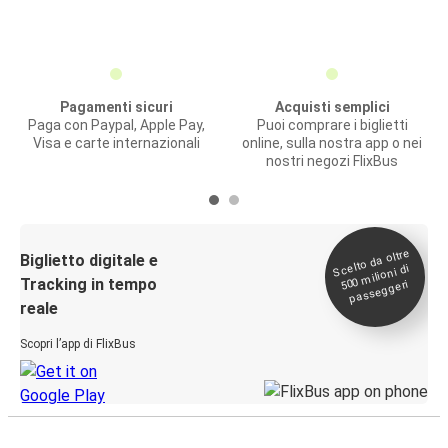
Pagamenti sicuri
Acquisti semplici
Paga con Paypal, Apple Pay,
Puoi comprare i biglietti
Visa e carte internazionali
online, sulla nostra app o nei
nostri negozi FlixBus
Scelto da oltre
500
Biglietto digitale e
milioni di
Tracking in tempo
passeggeri
reale
Scopri l’app di FlixBus