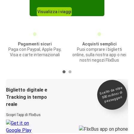
Visualizza i viaggi
Pagamenti sicuri
Acquisti semplici
Paga con Paypal, Apple Pay,
Puoi comprare i biglietti
Visa e carte internazionali
online, sulla nostra app o nei
nostri negozi FlixBus
Scelto da oltre
500
Biglietto digitale e
milioni di
Tracking in tempo
passeggeri
reale
Scopri l’app di FlixBus