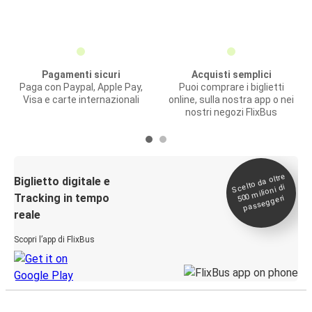
Pagamenti sicuri
Acquisti semplici
Paga con Paypal, Apple Pay,
Puoi comprare i biglietti
Visa e carte internazionali
online, sulla nostra app o nei
nostri negozi FlixBus
Scelto da oltre
500
Biglietto digitale e
milioni di
Tracking in tempo
passeggeri
reale
Scopri l’app di FlixBus