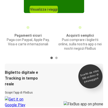
Visualizza i viaggi
Pagamenti sicuri
Acquisti semplici
Paga con Paypal, Apple Pay,
Puoi comprare i biglietti
Visa e carte internazionali
online, sulla nostra app o nei
nostri negozi FlixBus
Scelto da oltre
500
Biglietto digitale e
milioni di
Tracking in tempo
passeggeri
reale
Scopri l’app di FlixBus