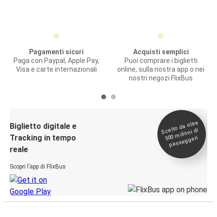
Pagamenti sicuri
Acquisti semplici
Paga con Paypal, Apple Pay,
Puoi comprare i biglietti
Visa e carte internazionali
online, sulla nostra app o nei
nostri negozi FlixBus
Scelto da oltre
500
Biglietto digitale e
milioni di
Tracking in tempo
passeggeri
reale
Scopri l’app di FlixBus