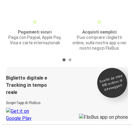
Pagamenti sicuri
Acquisti semplici
Paga con Paypal, Apple Pay,
Puoi comprare i biglietti
Visa e carte internazionali
online, sulla nostra app o nei
nostri negozi FlixBus
Scelto da oltre
500
Biglietto digitale e
milioni di
Tracking in tempo
passeggeri
reale
Scopri l’app di FlixBus