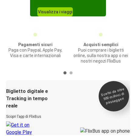
Visualizza i viaggi
Pagamenti sicuri
Acquisti semplici
Paga con Paypal, Apple Pay,
Puoi comprare i biglietti
Visa e carte internazionali
online, sulla nostra app o nei
nostri negozi FlixBus
Scelto da oltre
500
Biglietto digitale e
milioni di
Tracking in tempo
passeggeri
reale
Scopri l’app di FlixBus