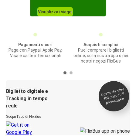
Visualizza i viaggi
Pagamenti sicuri
Acquisti semplici
Paga con Paypal, Apple Pay,
Puoi comprare i biglietti
Visa e carte internazionali
online, sulla nostra app o nei
nostri negozi FlixBus
Scelto da oltre
500
Biglietto digitale e
milioni di
Tracking in tempo
passeggeri
reale
Scopri l’app di FlixBus