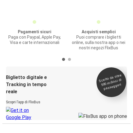
Pagamenti sicuri
Acquisti semplici
Paga con Paypal, Apple Pay,
Puoi comprare i biglietti
Visa e carte internazionali
online, sulla nostra app o nei
nostri negozi FlixBus
Scelto da oltre
500
Biglietto digitale e
milioni di
Tracking in tempo
passeggeri
reale
Scopri l’app di FlixBus