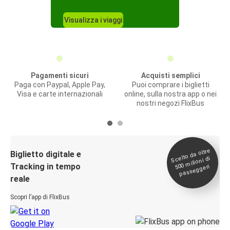
Visualizza i viaggi
Pagamenti sicuri
Acquisti semplici
Paga con Paypal, Apple Pay,
Puoi comprare i biglietti
Visa e carte internazionali
online, sulla nostra app o nei
nostri negozi FlixBus
Scelto da oltre
500
Biglietto digitale e
milioni di
Tracking in tempo
passeggeri
reale
Scopri l’app di FlixBus