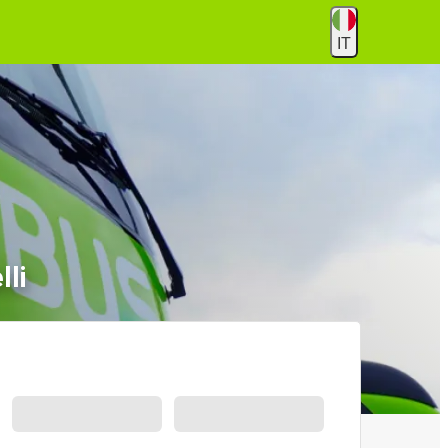
IT
lli