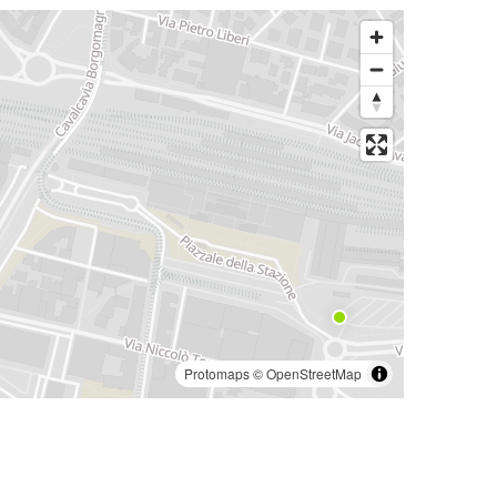
Protomaps
©
OpenStreetMap