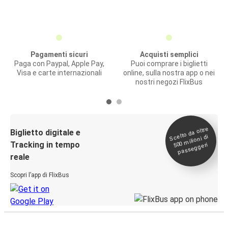
Pagamenti sicuri
Acquisti semplici
Paga con Paypal, Apple Pay,
Puoi comprare i biglietti
Visa e carte internazionali
online, sulla nostra app o nei
nostri negozi FlixBus
Scelto da oltre
500
Biglietto digitale e
milioni di
Tracking in tempo
passeggeri
reale
Scopri l’app di FlixBus