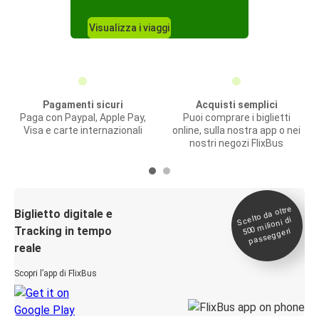
Visualizza i viaggi
Pagamenti sicuri
Acquisti semplici
Paga con Paypal, Apple Pay,
Puoi comprare i biglietti
Visa e carte internazionali
online, sulla nostra app o nei
nostri negozi FlixBus
Scelto da oltre
500
Biglietto digitale e
milioni di
Tracking in tempo
passeggeri
reale
Scopri l’app di FlixBus