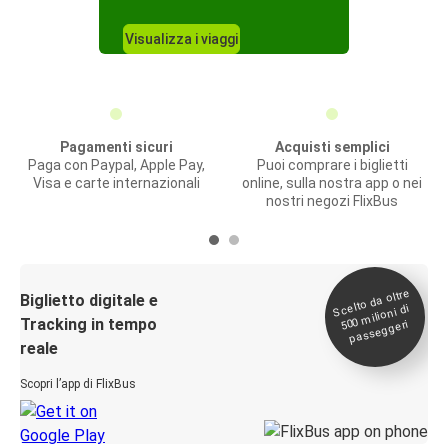
Visualizza i viaggi
Pagamenti sicuri
Acquisti semplici
Paga con Paypal, Apple Pay,
Puoi comprare i biglietti
Visa e carte internazionali
online, sulla nostra app o nei
nostri negozi FlixBus
Scelto da oltre
500
Biglietto digitale e
milioni di
Tracking in tempo
passeggeri
reale
Scopri l’app di FlixBus