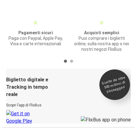
Pagamenti sicuri
Acquisti semplici
Paga con Paypal, Apple Pay,
Puoi comprare i biglietti
Visa e carte internazionali
online, sulla nostra app o nei
nostri negozi FlixBus
Scelto da oltre
500
Biglietto digitale e
milioni di
Tracking in tempo
passeggeri
reale
Scopri l’app di FlixBus