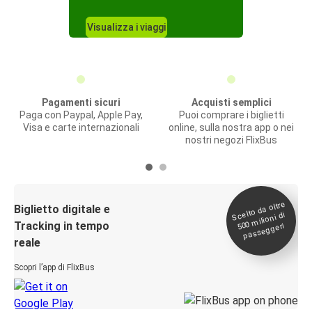
Visualizza i viaggi
Pagamenti sicuri
Acquisti semplici
Paga con Paypal, Apple Pay,
Puoi comprare i biglietti
Visa e carte internazionali
online, sulla nostra app o nei
nostri negozi FlixBus
Scelto da oltre
500
Biglietto digitale e
milioni di
Tracking in tempo
passeggeri
reale
Scopri l’app di FlixBus