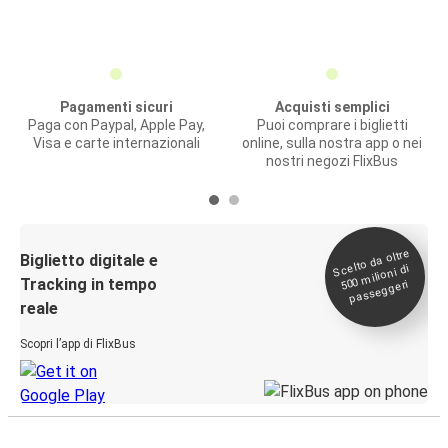
Pagamenti sicuri
Acquisti semplici
Paga con Paypal, Apple Pay,
Puoi comprare i biglietti
Visa e carte internazionali
online, sulla nostra app o nei
nostri negozi FlixBus
Scelto da oltre
500
Biglietto digitale e
milioni di
Tracking in tempo
passeggeri
reale
Scopri l’app di FlixBus