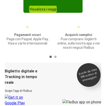
Visualizza i viaggi
Pagamenti sicuri
Acquisti semplici
Paga con Paypal, Apple Pay,
Puoi comprare i biglietti
Visa e carte internazionali
online, sulla nostra app o nei
nostri negozi FlixBus
Scelto da oltre
500
Biglietto digitale e
milioni di
Tracking in tempo
passeggeri
reale
Scopri l’app di FlixBus