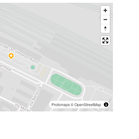
Protomaps
©
OpenStreetMap