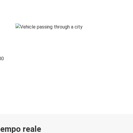
00
 tempo reale