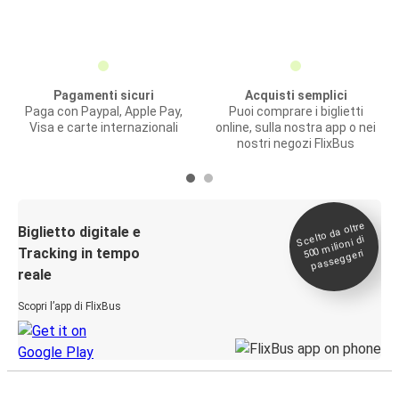
Pagamenti sicuri
Acquisti semplici
Paga con Paypal, Apple Pay,
Puoi comprare i biglietti
Visa e carte internazionali
online, sulla nostra app o nei
nostri negozi FlixBus
Scelto da oltre
500
Biglietto digitale e
milioni di
Tracking in tempo
passeggeri
reale
Scopri l’app di FlixBus