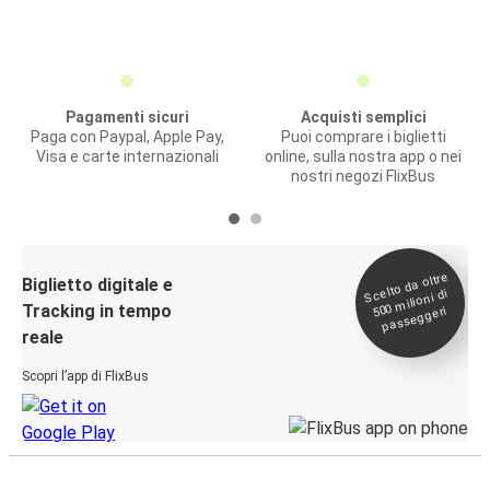
Pagamenti sicuri
Acquisti semplici
Paga con Paypal, Apple Pay,
Puoi comprare i biglietti
Visa e carte internazionali
online, sulla nostra app o nei
nostri negozi FlixBus
Scelto da oltre
500
Biglietto digitale e
milioni di
Tracking in tempo
passeggeri
reale
Scopri l’app di FlixBus