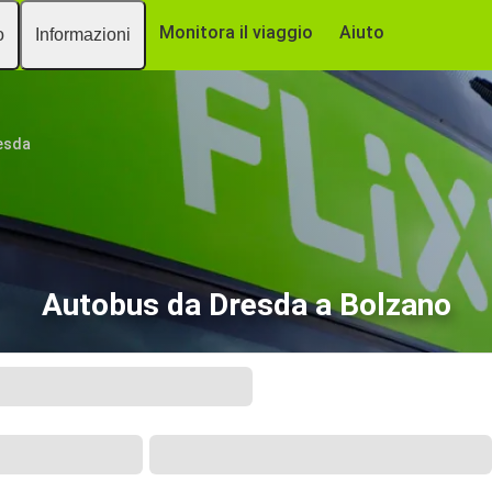
Monitora il viaggio
Aiuto
o
Informazioni
esda
Autobus da Dresda a Bolzano