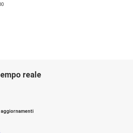
00
 tempo reale
li aggiornamenti