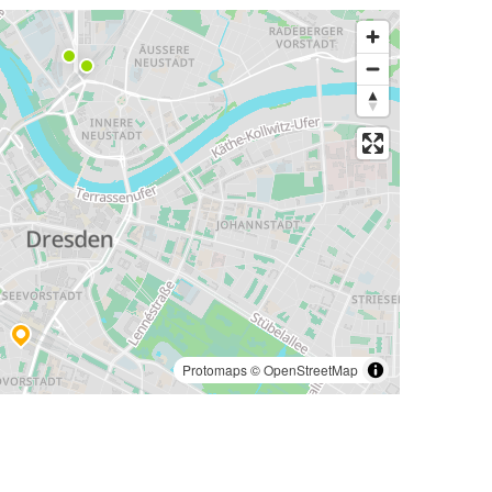
Protomaps
©
OpenStreetMap