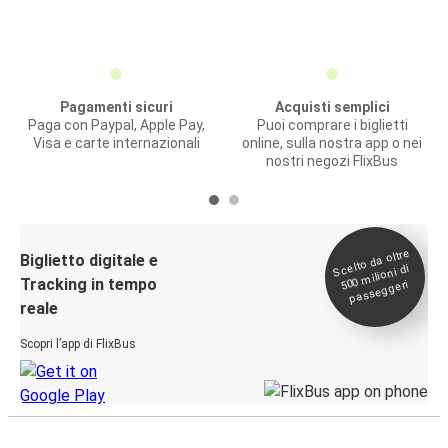
Pagamenti sicuri
Acquisti semplici
Paga con Paypal, Apple Pay,
Puoi comprare i biglietti
Visa e carte internazionali
online, sulla nostra app o nei
nostri negozi FlixBus
Scelto da oltre
500
Biglietto digitale e
milioni di
Tracking in tempo
passeggeri
reale
Scopri l’app di FlixBus