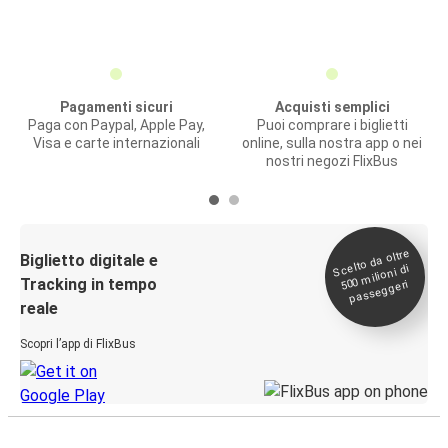
Pagamenti sicuri
Acquisti semplici
Paga con Paypal, Apple Pay,
Puoi comprare i biglietti
Visa e carte internazionali
online, sulla nostra app o nei
nostri negozi FlixBus
Scelto da oltre
500
Biglietto digitale e
milioni di
Tracking in tempo
passeggeri
reale
Scopri l’app di FlixBus