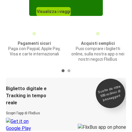
Visualizza i viaggi
Pagamenti sicuri
Acquisti semplici
Paga con Paypal, Apple Pay,
Puoi comprare i biglietti
Visa e carte internazionali
online, sulla nostra app o nei
nostri negozi FlixBus
Scelto da oltre
500
Biglietto digitale e
milioni di
Tracking in tempo
passeggeri
reale
Scopri l’app di FlixBus