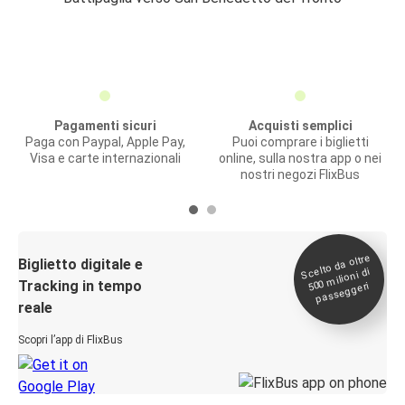
Pagamenti sicuri
Acquisti semplici
Paga con Paypal, Apple Pay,
Puoi comprare i biglietti
Visa e carte internazionali
online, sulla nostra app o nei
nostri negozi FlixBus
Scelto da oltre
500
Biglietto digitale e
milioni di
Tracking in tempo
passeggeri
reale
Scopri l’app di FlixBus