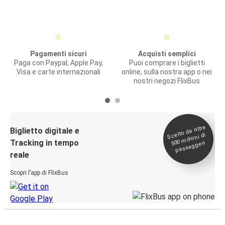
Pagamenti sicuri
Acquisti semplici
Paga con Paypal, Apple Pay,
Puoi comprare i biglietti
Visa e carte internazionali
online, sulla nostra app o nei
nostri negozi FlixBus
Scelto da oltre
500
Biglietto digitale e
milioni di
Tracking in tempo
passeggeri
reale
Scopri l’app di FlixBus