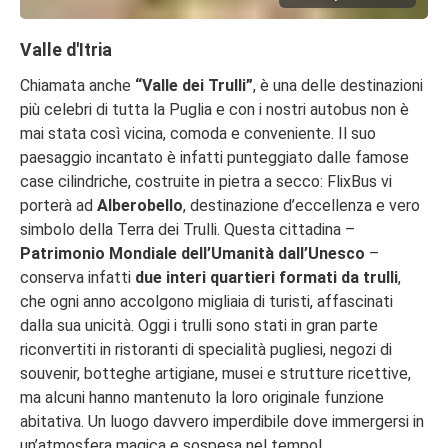
Valle d'Itria
Chiamata anche
“Valle dei Trulli”
, è una delle destinazioni
più celebri di tutta la Puglia e con i nostri autobus non è
mai stata così vicina, comoda e conveniente. Il suo
paesaggio incantato è infatti punteggiato dalle famose
case cilindriche, costruite in pietra a secco: FlixBus vi
porterà ad
Alberobello
, destinazione d’eccellenza e vero
simbolo della Terra dei Trulli. Questa cittadina –
Patrimonio Mondiale dell’Umanità dall’Unesco
–
conserva infatti
due interi quartieri formati da trulli
,
che ogni anno accolgono migliaia di turisti, affascinati
dalla sua unicità. Oggi i trulli sono stati in gran parte
riconvertiti in ristoranti di specialità pugliesi, negozi di
souvenir, botteghe artigiane, musei e strutture ricettive,
ma alcuni hanno mantenuto la loro originale funzione
abitativa. Un luogo davvero imperdibile dove immergersi in
un’atmosfera magica e sospesa nel tempo!