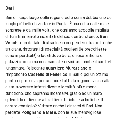
Bari
Bari è il capoluogo della regione ed è senza dubbio uno dei
luoghi più belli da visitare
in Puglia. È una città dalle mille
sorprese e dai mille volti, che ogni anno accoglie migliaia
di turisti: rimarrete incantati dal suo centro storico,
Bari
Vecchia
, un dedalo di stradine in cui perdersi tra botteghe
artigiane, ristoranti di specialità pugliesi (le orecchiette
sono imperdibili!) e locali dove bere, chiese antiche e
palazzi storici, ma non mancate di visitare anche il suo bel
lungomare, l’elegante
quartiere Murattiano
e
l’imponente
Castello di Federico II
. Bari è poi un ottimo
punto di partenza per scoprire tutta la regione: vicino alla
città troverete infatti diverse località, più o meno
turistiche, che sapranno incantarvi, grazie ad un mare
splendido e diverse attrattive storiche e artistiche. Il
nostro consiglio? Vititate anche i dintorni di Bari. Non
perdete
Polignano a Mare
, con le sue meravigliose