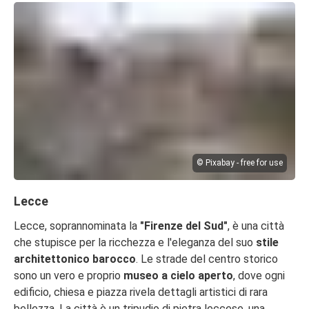
© Pixabay - free for use
Lecce
Lecce, soprannominata la
"Firenze del Sud"
, è una città
che stupisce per la ricchezza e l'eleganza del suo
stile
architettonico barocco
. Le strade del centro storico
sono un vero e proprio
museo a cielo aperto
, dove ogni
edificio, chiesa e piazza rivela dettagli artistici di rara
bellezza. La città è un tripudio di pietra leccese, una