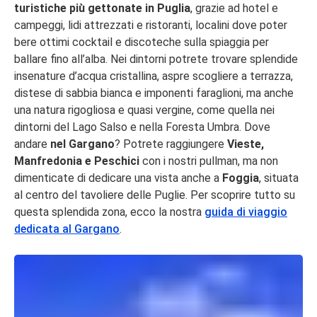
turistiche più gettonate in Puglia
, grazie ad hotel e
campeggi, lidi attrezzati e ristoranti, localini dove poter
bere ottimi cocktail e discoteche sulla spiaggia per
ballare fino all’alba. Nei dintorni potrete trovare splendide
insenature d’acqua cristallina, aspre scogliere a terrazza,
distese di sabbia bianca e imponenti faraglioni, ma anche
una natura rigogliosa e quasi vergine, come quella nei
dintorni del Lago Salso e nella Foresta Umbra. Dove
andare
nel Gargano
? Potrete raggiungere
Vieste,
Manfredonia e Peschici
con i nostri pullman, ma non
dimenticate di dedicare una vista anche a
Foggia
, situata
al centro del tavoliere delle Puglie. Per scoprire tutto su
questa splendida zona, ecco la nostra
guida di viaggio
dedicata al Gargano
.