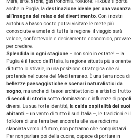
Mare, arte, storia, gastronomia, folklore: FlixBus ti porta
anche in Puglia, la
destinazione ideale per una vacanza
all’insegna del relax e del divertimento
. Con i nostri
autobus a basso costo potrai visitare le mete più
conosciute e amate di tutta la regione: il viaggio sarà
veloce, confortevole e decisamente economico, provare
per credere.
Splendida in ogni stagione
– non solo in estate! – la
Puglia è il tacco dell’Italia, la regione situata più a oriente
di tutto lo stivale, in una posizione strategica che si
protende nel cuore del Mediterraneo. È una terra ricca di
bellezze paesaggistiche e scenari naturalistici da
sogno
, ma anche di tesori architettonici e artistici frutto
di
secoli di storia
sotto dominazioni e influenze di popoli
diversi. La sua forte identità, la
calda ospitalità dei suoi
abitanti
– un vanto di tutto il sud Italia –, le tradizioni e il
folklore di una terra ben ancorata alle sue radici ma
slanciata verso il futuro, non potranno che conquistarvi.
Per non parlare poi della cucina, capace di portare in