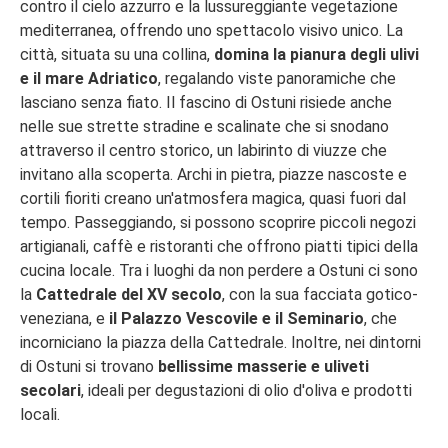
contro il cielo azzurro e la lussureggiante vegetazione
mediterranea, offrendo uno spettacolo visivo unico. La
città, situata su una collina,
domina la pianura degli ulivi
e il mare Adriatico
, regalando viste panoramiche che
lasciano senza fiato. Il fascino di Ostuni risiede anche
nelle sue strette stradine e scalinate che si snodano
attraverso il centro storico, un labirinto di viuzze che
invitano alla scoperta. Archi in pietra, piazze nascoste e
cortili fioriti creano un'atmosfera magica, quasi fuori dal
tempo. Passeggiando, si possono scoprire piccoli negozi
artigianali, caffè e ristoranti che offrono piatti tipici della
cucina locale. Tra i luoghi da non perdere a Ostuni ci sono
la
Cattedrale del XV secolo
, con la sua facciata gotico-
veneziana, e
il Palazzo Vescovile e il Seminario
, che
incorniciano la piazza della Cattedrale. Inoltre, nei dintorni
di Ostuni si trovano
bellissime masserie e uliveti
secolari
, ideali per degustazioni di olio d'oliva e prodotti
locali.