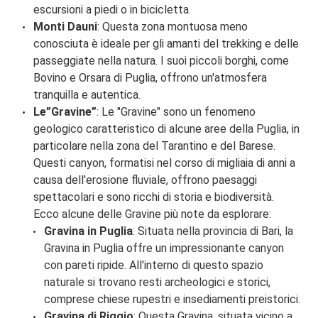
escursioni a piedi o in bicicletta.
Monti Dauni
: Questa zona montuosa meno
conosciuta è ideale per gli amanti del trekking e delle
passeggiate nella natura. I suoi piccoli borghi, come
Bovino e Orsara di Puglia, offrono un'atmosfera
tranquilla e autentica.
Le”Gravine”
: Le "Gravine" sono un fenomeno
geologico caratteristico di alcune aree della Puglia, in
particolare nella zona del Tarantino e del Barese.
Questi canyon, formatisi nel corso di migliaia di anni a
causa dell'erosione fluviale, offrono paesaggi
spettacolari e sono ricchi di storia e biodiversità.
Ecco alcune delle Gravine più note da esplorare:
Gravina in Puglia
: Situata nella provincia di Bari, la
Gravina in Puglia offre un impressionante canyon
con pareti ripide. All'interno di questo spazio
naturale si trovano resti archeologici e storici,
comprese chiese rupestri e insediamenti preistorici.
Gravina di Riggio
: Questa Gravina, situata vicino a