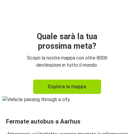
Odense
Aarhus
Aarhus
Odense
Quale sarà la tua
prossima meta?
Aeroporto di Copenaghen (Kastrup)
Aarhus
Scopri la nostra mappa con oltre 8000
destinazioni in tutto il mondo.
Aarhus
Aeroporto di Copenaghen (Kastrup)
Esplora la mappa
Amburgo
Aarhus
Aarhus
Fermate autobus a Aarhus
Amburgo