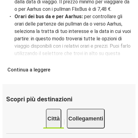
dalla data di viaggio. Il prezzo minimo per viaggiare da
o per Aarhus con i pullman FlixBus è di 7,48 €.
Orari dei bus da e per Aarhus:
per controllare gli
orari delle partenze dei pullman da o verso Aarhus,
seleziona la tratta di tuo interesse e la data in cui vuoi
partire: in questo modo troverai tutte le opzioni di
viaggio disponibili con i relativi orari e prezzi. Puoi farlo
utilizzando il selettore che trovi in alto su questa
questa pagina oppure utilizzando la nostra
mappa
interattiva
.
Continua a leggere
Fermate del bus a Aarhus:
i pullman FlixBus servono
2 fermate a Aarhus: Aarhus C - Fermata FlixBus,
Aarhus, Fermata Comati (Parcheggio). Per localizzare
facilmente la tua fermata d'interesse, utilizza la
Scopri più destinazioni
mappa disponibile su questa pagina.
Città collegate a Aarhus:
tra le 34 destinazioni
Città
Collegamenti
collegate dai pullman FlixBus a Aarhus le più popolari
sono: Copenaghen, Aalborg, Odense.