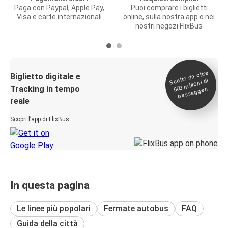
Paga con Paypal, Apple Pay,
Puoi comprare i biglietti
Visa e carte internazionali
online, sulla nostra app o nei
nostri negozi FlixBus
Scelto da oltre
500
Biglietto digitale e
milioni di
Tracking in tempo
passeggeri
reale
Scopri l’app di FlixBus
In questa pagina
Le linee più popolari
Fermate autobus
FAQ
Guida della città