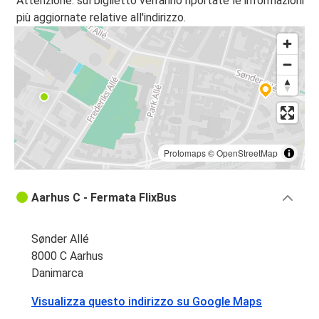
Attenzione: sul biglietto verranno riportate le informazioni
Aarhus
più aggiornate relative all'indirizzo.
Berlino
Berlino
Aarhus
Aarhus
Malmö
Protomaps
©
OpenStreetMap
Flensburg
Aarhus
Aarhus C - Fermata FlixBus
Malmö
Aarhus
Sønder Allé
8000 C Aarhus
Aarhus
Danimarca
Flensburg
Visualizza questo indirizzo su Google Maps