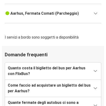
Aarhus
Aeroporto di Amburgo
Aarhus, Fermata Comati (Parcheggio)
Aeroporto di Amburgo
Aarhus
Aarhus
I servizi a bordo sono soggetti a disponibilità
Kiel
Kiel
Domande frequenti
Aarhus
Quanto costa il biglietto del bus per Aarhus
Bruxelles
con FlixBus?
Aarhus
Come faccio ad acquistare un biglietto del bus
Oslo
per Aarhus?
Aarhus
Quante fermate degli autobus ci sono a