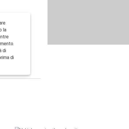
are
o la
entre
rimento.
à di
prima di