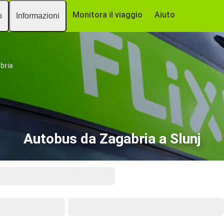
Monitora il viaggio
Aiuto
o
Informazioni
bria
Autobus da Zagabria a Slunj