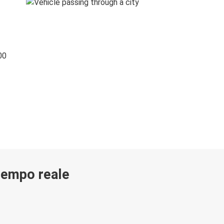
00
 tempo reale