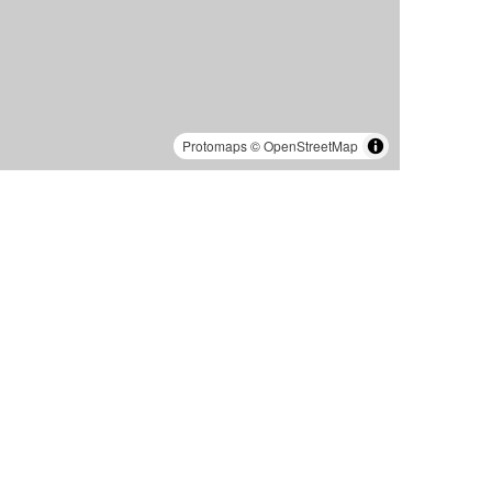
Protomaps
©
OpenStreetMap