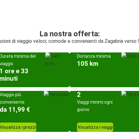
La nostra offerta:
zioni di viaggio veloci, comode e convenienti da Zagabria verso 
Durata minima del
Distanza minima
105 km
viaggio
1 ore e 33
minuti
2
Viaggio più
conveniente
Viaggi minimi ogni
da 11,99 €
giorno
Visualizza i prezzi
Visualizza i viaggi