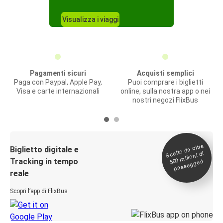
Visualizza i viaggi
Pagamenti sicuri
Acquisti semplici
Paga con Paypal, Apple Pay,
Puoi comprare i biglietti
Visa e carte internazionali
online, sulla nostra app o nei
nostri negozi FlixBus
Scelto da oltre
500
Biglietto digitale e
milioni di
Tracking in tempo
passeggeri
reale
Scopri l’app di FlixBus