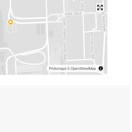
Protomaps
©
OpenStreetMap