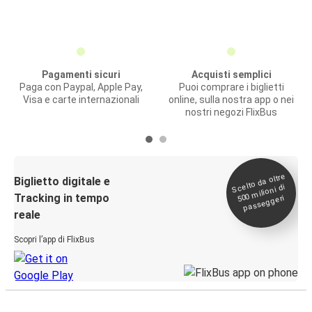
Pagamenti sicuri
Acquisti semplici
Paga con Paypal, Apple Pay,
Puoi comprare i biglietti
Visa e carte internazionali
online, sulla nostra app o nei
nostri negozi FlixBus
Scelto da oltre
500
Biglietto digitale e
milioni di
Tracking in tempo
passeggeri
reale
Scopri l’app di FlixBus